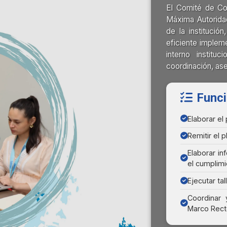
El Comité de Co
Máxima Autoridad
de la institución
eficiente implem
interno instituc
coordinación, as
Funci
Elaborar el
Remitir el 
Elaborar i
el cumplimi
Ejecutar ta
Coordinar 
Marco Recto