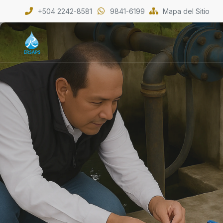
+504 2242-8581
9841-6199
Mapa del Sitio