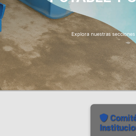
Trabajamos para regular y mej
eficien
Comité
Instituci